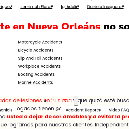
riguez
Jemimah Flores
Igi Adalin
Daniela Insignares
nte en Nueva Orleáns
no so
nero trabajando, sino que
Motorcycle Accidents
 de tiempo para atender a
Bicycle Accidents
Slip And Fall Accidents
ue pueda estar experimen
Workplace Accidents
Boating Accidents
 ¿alguien más no debería 
Marine Accidents
os de lesiones en Luisiana
y que quizá esté bu
RESOURCES
los abogados tienen nombres similares y afirman 
onials
Accident Reports
Video FA
omo
usted a dejar de ser amables y a evitar la 
que logramos para nuestros clientes. Independie