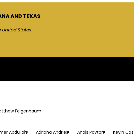
IANA AND TEXAS
 United States
esiones persona
atthew Feigenbaum
Orleáns
mer Abdullah
Adriana Andries
Anais Payton
Kevin Cas