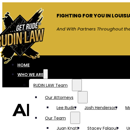
FIGHTING FOR YOU IN LOUIS
And With Partners Throughout the
HOME
WHO WE ARE
RUDIN LAW Team
Our Attorneys
Abogado de l
Lee Rudin
Josh Henderson
M
Our Team
Juan Knatt
Stacey Falgout
U