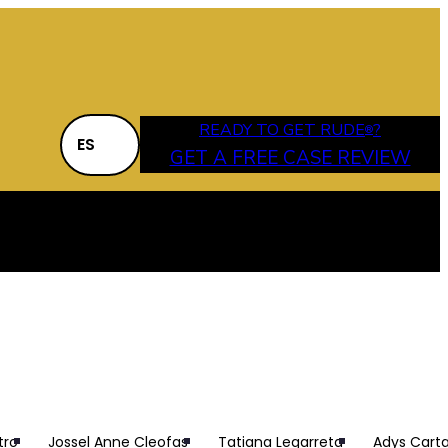
READY TO GET RUDE
?
®
ES
GET A FREE CASE REVIEW
les en Nueva
tro
Jossel Anne Cleofas
Tatiana Legarreta
Adys Cart