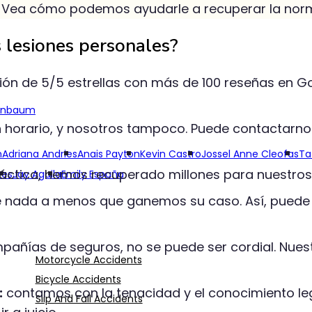
. Vea cómo podemos ayudarle a recuperar la norm
 lesiones personales?
ón de 5/5 estrellas con más de 100 reseñas en Go
enbaum
 horario, y nosotros tampoco. Puede contactarnos 
h
Adriana Andries
Anais Payton
Kevin Castro
Jossel Anne Cleofas
Ta
áctica, hemos recuperado millones para nuestros 
res
Jay Aguila
Emily España
nada a menos que ganemos su caso. Así, puede c
pañías de seguros, no se puede ser cordial. Nue
Motorcycle Accidents
Bicycle Accidents
:
contamos con la tenacidad y el conocimiento leg
Slip And Fall Accidents