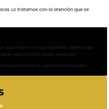
as. Lo tratamos con la atención que se
siones personales?
or, sufrimiento e incomodidad, además de
fundido sobre cómo seguir adelante.
iones personales es una necesidad para
S
io