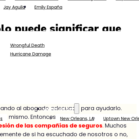
Jay Aguila
Emily España
lo puede significar que
 también puede implicar
Wrongful Death
suntos personales y el
Hurricane Damage
tando.
pagar, además de usted?
scando al abogado adecuado para ayudarlo.
WHERE WE ARE
lo mismo. Entonces, ¿a quién llama? Durante
Qs
New Orleans, LA
Uptown New Orl
presión de las compañías de seguros
.
Muchos
ntemente de si ha escuchado de nosotros o no,