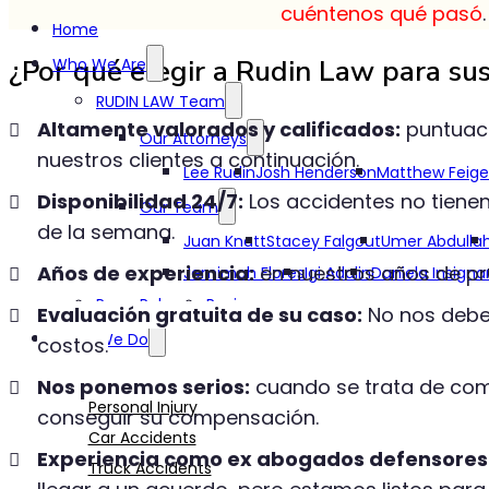
cuéntenos qué pasó
Home
¿Por qué elegir a Rudin Law para sus
Who We Are
RUDIN LAW Team
Altamente valorados y calificados:
puntuaci
Our Attorneys
nuestros clientes a continuación.
Lee Rudin
Josh Henderson
Matthew Feig
Disponibilidad 24/7:
Los accidentes no tienen
Our Team
de la semana.
Juan Knatt
Stacey Falgout
Umer Abdulla
Años de experiencia:
en nuestros años de pr
Jemimah Flores
Igi Adalin
Daniela Insigna
Press Releases
Reviews
Evaluación gratuita de su caso:
No nos debe 
What We Do
costos.
Nos ponemos serios:
cuando se trata de com
Personal Injury
conseguir su compensación.
Car Accidents
Experiencia como ex abogados defensores
Truck Accidents