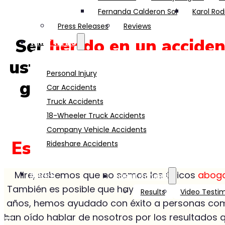
Fernanda Calderon Sol
Karol Rod
Press Releases
Reviews
Ser
herido en un accide
WHAT WE DO
usted no esté ganando di
Personal Injury
gastos médicos, pérdida
Car Accidents
Truck Accidents
dolor q
18-Wheeler Truck Accidents
Company Vehicle Accidents
Es hora de ser grosero…
Rideshare Accidents
Mire, sabemos que no somos los únicos
abogad
BLOGS
CLIENT STORIES
También es posible que haya notado que todos 
Results
Video Testim
años, hemos ayudado con éxito a personas c
han oído hablar de nosotros por los resultados 